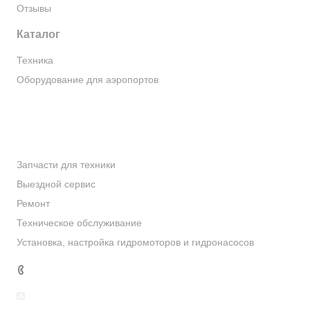
Отзывы
Каталог
Техника
Оборудование для аэропортов
Оборудование и запасные части для дорожных и
коммунальных служб
Услуги
Запчасти для техники
Выездной сервис
Ремонт
Техническое обслуживание
Установка, настройка гидромоторов и гидронасосов
8 812 603-90-55
info@tiomat.ru