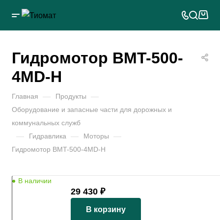
Гидромотор BMT-500-
4MD-H
Главная
—
Продукты
—
Оборудование и запасные части для дорожных и
коммунальных служб
—
Гидравлика
—
Моторы
—
Гидромотор BMT-500-4MD-H
В наличии
29 430 ₽
В корзину