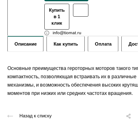
Купить
в 1
клик
info@tiomat.ru
Описание
Как купить
Оплата
Дос
Основные преимущества героторных моторов такого ти
компактность, позволяющая встраивать их в различные
механизмы, и возможность обеспечения высоких крутя
моментов при низких или средних частотах вращения.
Назад к списку