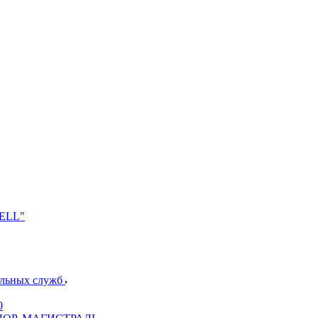
NELL"
альных служб
0