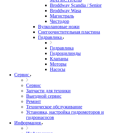
Broddway Scandia / Senior
Broddway Wasa
Магистраль
Чистодор
Вулколановые ножи
Снегоочистительная пластина
Гидравлика
Гидравлика
Гидроцилинды
Клапаны
Моторы
Насосы
Сервис
Сервис
Запчасти для техники
Выездной сервис
Ремонт
Техническое обслуживание
Установка, настройка гидромоторов и
гидронасосов
Информация