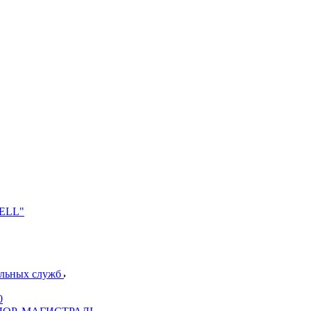
NELL"
альных служб
0