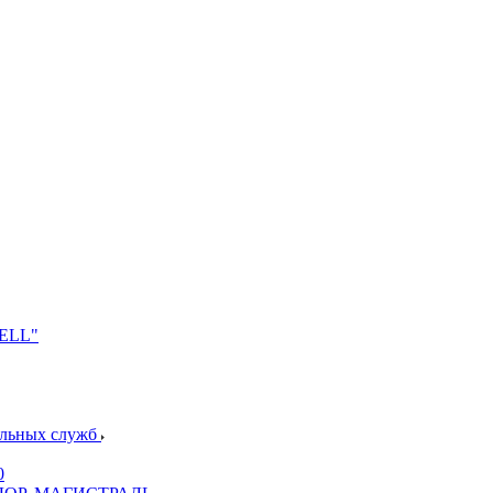
NELL"
альных служб
0