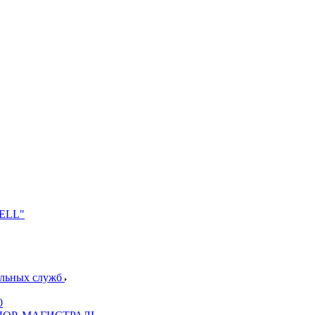
NELL"
альных служб
0